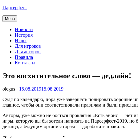
Skip
Парсерфест
to
content
Menu
Новости
История
Игры
Для игроков
Для авторов
Правила
Контакты
Это восхитительное слово — дедлайн!
olegus ·
15.08.2019
15.08.2019
Судя по календарю, пора уже завершать полировать хорошие иг
главное, чтобы они соответствовали правилам и были присланы
Авторы, уже можно не бояться проклятия «Есть анонс — нет и
игры, которую вы бы хотели написать на Парсерфест-2019, но 
детища, а будущим организаторам — доработать правила.